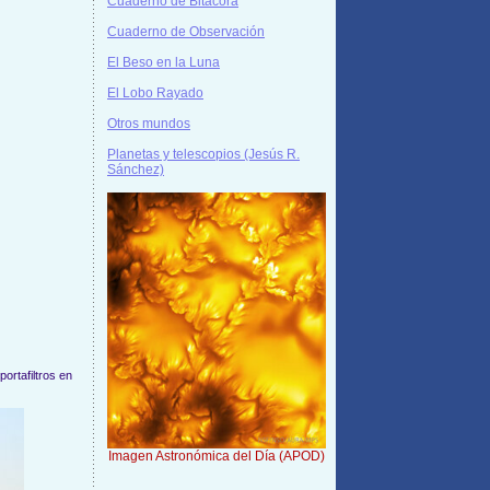
Cuaderno de Bitácora
Cuaderno de Observación
El Beso en la Luna
El Lobo Rayado
Otros mundos
Planetas y telescopios (Jesús R.
Sánchez)
ortafiltros en
Imagen Astronómica del Día (APOD)