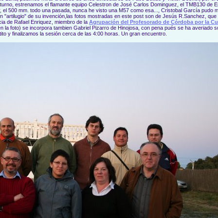
urno, estrenamos el flamante equipo Celestron de José Carlos Dominguez, el TMB130 de Em
, el 500 mm. todo una pasada, nunca he visto una M57 como esa..., Cristobal García pudo m
un "artilugio" de su invención,las fotos mostradas en este post son de Jesús R.Sanchez, que
ia de Rafael Enriquez, miembro de la
Agrupación del Profesorado de Córdoba por la Cu
n la foto) se incorpora tambien Gabriel Pizarro de Hinojosa, con pena pués se ha averiado 
ito y finalizamos la sesión cerca de las 4:00 horas. Un gran encuentro.