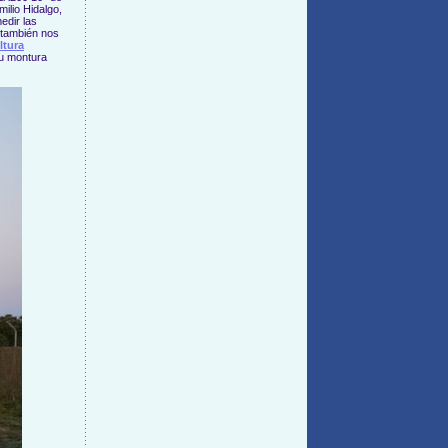
ilio Hidalgo,
edir las
 también nos
ltura
su montura