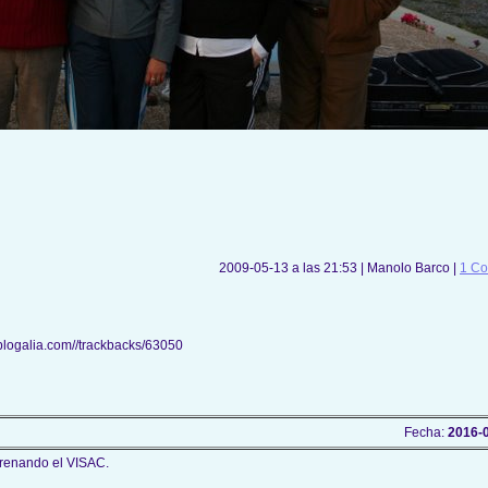
2009-05-13 a las 21:53 | Manolo Barco |
1 Co
.blogalia.com//trackbacks/63050
Fecha:
2016-0
strenando el VISAC.