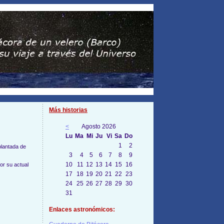
Más historias
<
Agosto 2026
Lu
Ma
Mi
Ju
Vi
Sa
Do
1
2
plantada de
3
4
5
6
7
8
9
10
11
12
13
14
15
16
or su actual
17
18
19
20
21
22
23
24
25
26
27
28
29
30
31
Enlaces astronómicos: