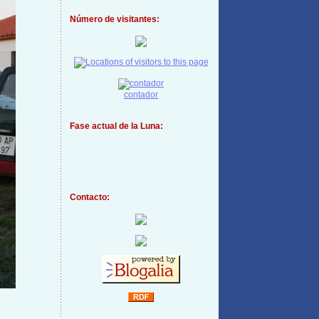
Número de visitantes:
contador
Fase actual de la Luna:
Contacto: