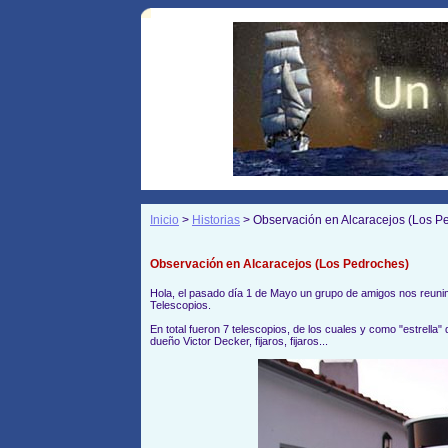
Inicio
>
Historias
> Observación en Alcaracejos (Los P
Observación en Alcaracejos (Los Pedroches)
Hola, el pasado día 1 de Mayo un grupo de amigos nos reunim
Telescopios.
En total fueron 7 telescopios, de los cuales y como "estrella
dueño Victor Decker, fijaros, fijaros...