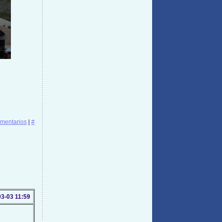
mentarios
|
#
3-03 11:59